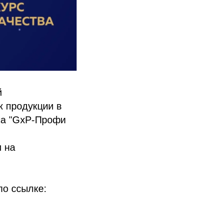
й
 продукции в
рса "GxP-Профи
 на
по ссылке: