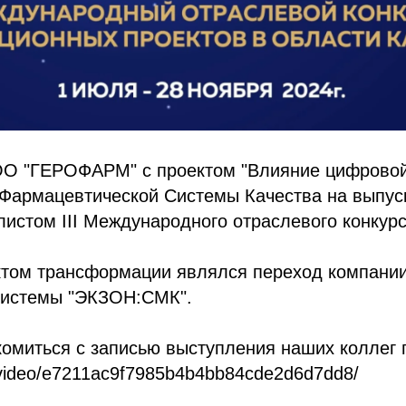
О "ГЕРОФАРМ" с проектом "Влияние цифрово
Фармацевтической Системы Качества на выпуск
листом III Международного отраслевого конку
том трансформации являлся переход компании
системы "ЭКЗОН:СМК".
омиться с записью выступления наших коллег 
u/video/e7211ac9f7985b4b4bb84cde2d6d7dd8/