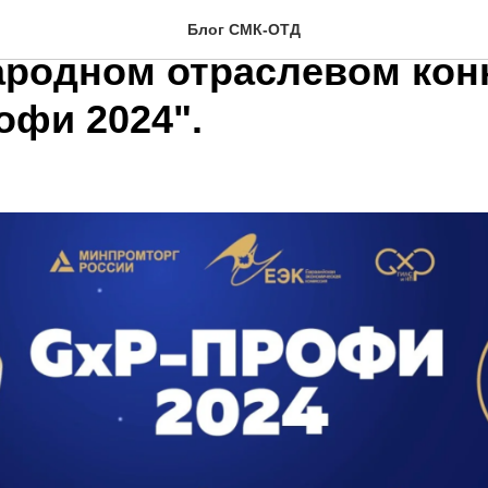
"ЭКЗОН: СМК" на III
Блог СМК-ОТД
родном отраслевом кон
офи 2024".